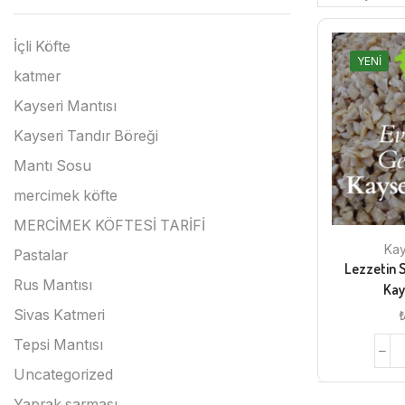
İçli Köfte
YENI
katmer
Kayseri Mantısı
Kayseri Tandır Böreği
Mantı Sosu
mercimek köfte
MERCİMEK KÖFTESİ TARİFİ
Kay
Pastalar
Lezzetin S
Rus Mantısı
Kay
Sivas Katmeri
Tepsi Mantısı
Uncategorized
Yaprak sarması