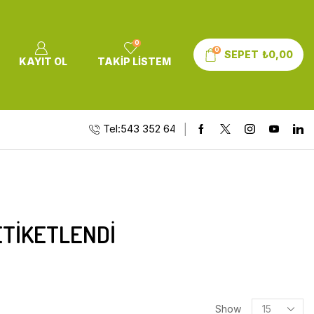
0
0
SEPET
₺
0,00
KAYIT OL
TAKIP LISTEM
Tel:543 352 64 10
ETIKETLENDI
Show