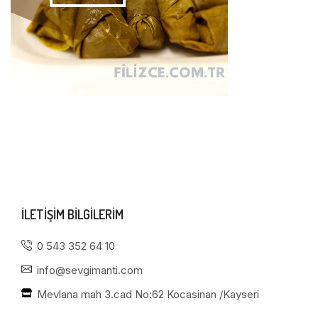
ILETIŞIM BILGILERIM
0 543 352 64 10
info@sevgimanti.com
Mevlana mah 3.cad No:62 Kocasinan /Kayseri