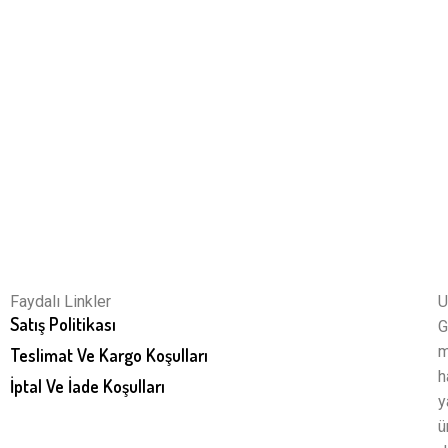
Faydalı Linkler
U
Satış Politikası
G
m
Teslimat Ve Kargo Koşulları
h
İptal Ve İade Koşulları
y
ü