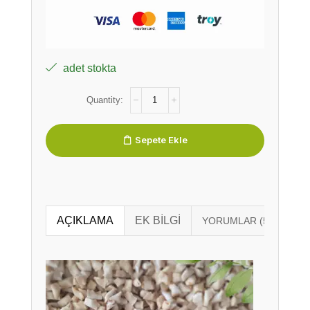
adet stokta
Sepete Ekle
AÇIKLAMA
EK BILGI