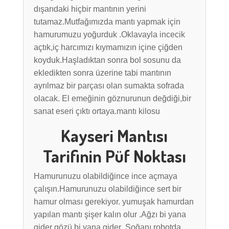
dışarıdaki hiçbir mantının yerini
tutamaz.Mutfağımızda mantı yapmak için
hamurumuzu yoğurduk .Oklavayla incecik
açtık,iç harcımızı kıymamızın içine çiğden
koyduk.Haşladıktan sonra bol sosunu da
ekledikten sonra üzerine tabi mantının
ayrılmaz bir parçası olan sumakta sofrada
olacak. El emeğinin göznurunun değdiği,bir
sanat eseri çıktı ortaya.mantı kilosu
Kayseri Mantısı
Tarifinin Püf Noktası
Hamurunuzu olabildiğince ince açmaya
çalışın.Hamurunuzu olabildiğince sert bir
hamur olması gerekiyor. yumuşak hamurdan
yapılan mantı şişer kalın olur .Ağzı bi yana
gider gözü bi yana gider .Soğanı robotda