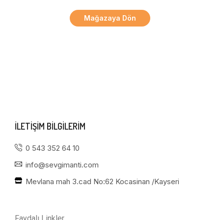
Mağazaya Dön
ILETIŞIM BILGILERIM
0 543 352 64 10
info@sevgimanti.com
Mevlana mah 3.cad No:62 Kocasinan /Kayseri
Faydalı Linkler