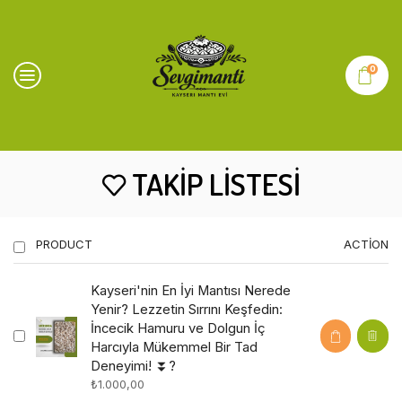
0
TAKIP LISTESI
PRODUCT
ACTION
Kayseri'nin En İyi Mantısı Nerede
Yenir? Lezzetin Sırrını Keşfedin:
İncecik Hamuru ve Dolgun İç
Harcıyla Mükemmel Bir Tad
Deneyimi! ⏬?
₺
1.000,00