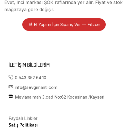
Evet, İnci markası ŞOK raflarında yer alır. Fiyat ve stok
mağazaya göre değişir.
🛒 El Yapımı İçin Sipariş Ver — Filizce
ILETIŞIM BILGILERIM
0 543 352 64 10
info@sevgimanti.com
Mevlana mah 3.cad No:62 Kocasinan /Kayseri
Faydalı Linkler
Satış Politikası