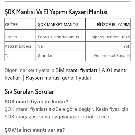
ŞOK Mantısı Vs El Yapımı Kayseri Mantısı
KRITER
ŞOK MARKET MANTISI
FILIZCE EL YAPIMI
Üretim
Fabrika, dondurulmuş
Sipariş üzerine, taze
Katkı maddesi
Var
Yok
Tat
Standart
Geleneksel Kayseri
Diğer market fiyatları:
BİM mantı fiyatları
|
A101 mantı
fiyatları
|
Kayseri mantısı genel fiyatlar
Sık Sorulan Sorular
ŞOK mantı fiyatı ne kadar?
ŞOK mantı fiyatları aktüele göre değişir. Kesin fiyat için
ŞOK mağazası veya uygulamasını kontrol edin.
ŞOK’ta İnci mantı var mı?