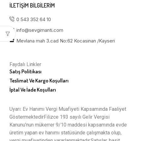
ILETIŞIM BILGILERIM
0 543 352 64 10
info@sevgimanti.com
Mevlana mah 3.cad No:62 Kocasinan /Kayseri
Faydalı Linkler
Satış Politikası
Teslimat Ve Kargo Koşulları
İptal Ve İade Koşulları
Uyarı: Ev Hanımı Vergi Muafiyeti Kapsamında Faaliyet
GöstermektedirFilizce 193 sayılı Gelir Vergisi
Kanunu’nun mükerrer 9/10 maddesi kapsamında evde
üretim yapan ev hanımı statüsünde çalışmakta olup,
vergi muafiyetinden yararlanmaktadır.Satışlar, basit