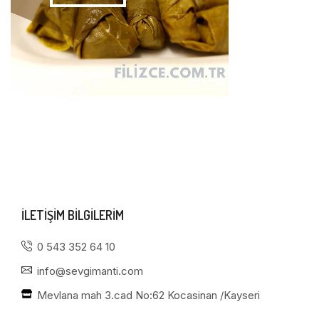
ILETIŞIM BILGILERIM
0 543 352 64 10
info@sevgimanti.com
Mevlana mah 3.cad No:62 Kocasinan /Kayseri