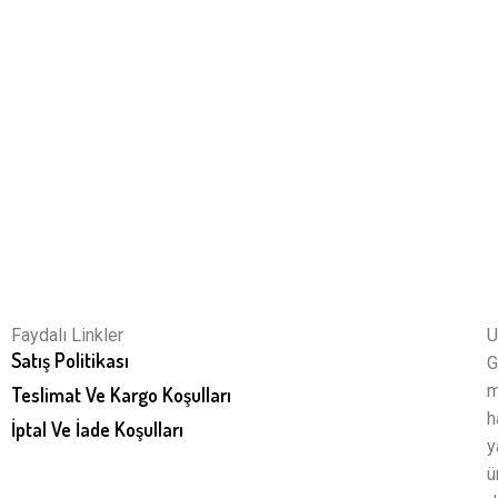
Faydalı Linkler
U
Satış Politikası
G
m
Teslimat Ve Kargo Koşulları
h
İptal Ve İade Koşulları
y
ü