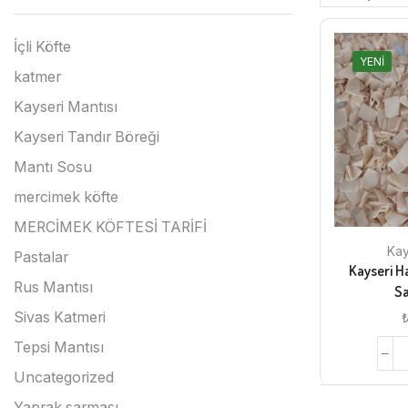
İçli Köfte
YENI
katmer
Kayseri Mantısı
Kayseri Tandır Böreği
Mantı Sosu
mercimek köfte
MERCİMEK KÖFTESİ TARİFİ
Kay
Pastalar
Kayseri H
Rus Mantısı
Sa
Sivas Katmeri
Tepsi Mantısı
Uncategorized
Yaprak sarması