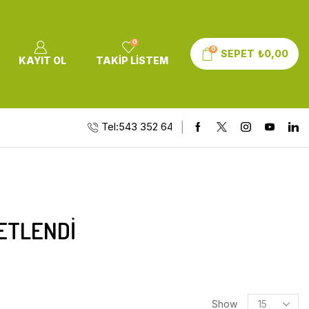
0
0
SEPET
₺
0,00
KAYIT OL
TAKIP LISTEM
Tel:543 352 64 10
ETLENDI
Show