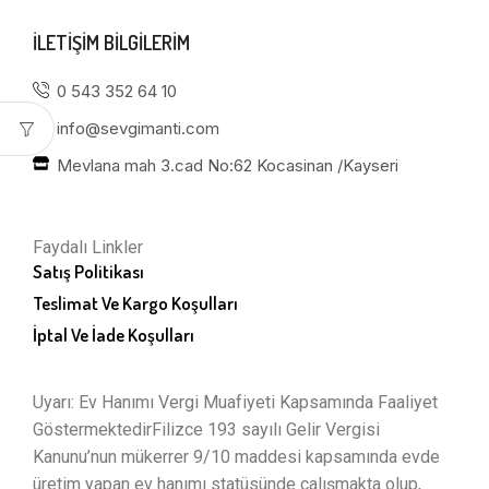
ILETIŞIM BILGILERIM
0 543 352 64 10
info@sevgimanti.com
Mevlana mah 3.cad No:62 Kocasinan /Kayseri
Faydalı Linkler
Satış Politikası
Teslimat Ve Kargo Koşulları
İptal Ve İade Koşulları
Uyarı: Ev Hanımı Vergi Muafiyeti Kapsamında Faaliyet
GöstermektedirFilizce 193 sayılı Gelir Vergisi
Kanunu’nun mükerrer 9/10 maddesi kapsamında evde
üretim yapan ev hanımı statüsünde çalışmakta olup,