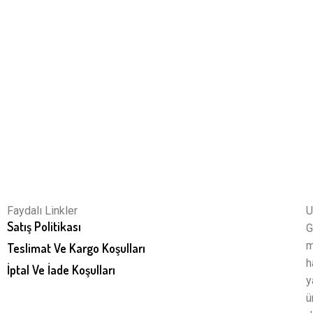
Faydalı Linkler
U
Satış Politikası
G
m
Teslimat Ve Kargo Koşulları
h
İptal Ve İade Koşulları
y
ü