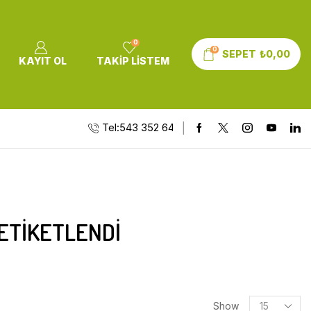
0
0
SEPET
₺
0,00
KAYIT OL
TAKIP LISTEM
Tel:543 352 64 10
ETIKETLENDI
Show