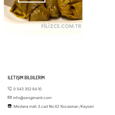
ILETIŞIM BILGILERIM
0 543 352 64 10
info@sevgimanti.com
Mevlana mah 3.cad No:62 Kocasinan /Kayseri