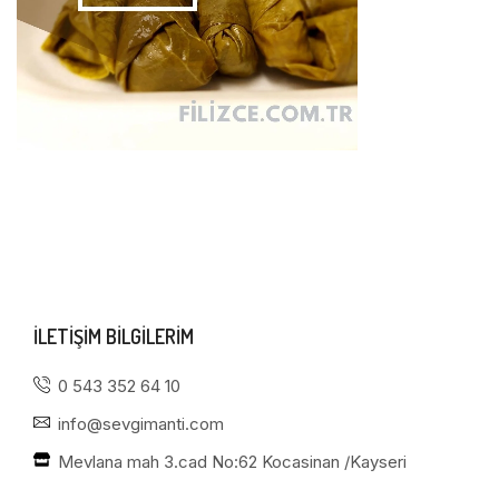
ILETIŞIM BILGILERIM
0 543 352 64 10
info@sevgimanti.com
Mevlana mah 3.cad No:62 Kocasinan /Kayseri