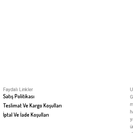
Faydalı Linkler
U
Satış Politikası
G
m
Teslimat Ve Kargo Koşulları
h
İptal Ve İade Koşulları
y
ü