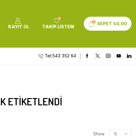
0
0
SEPET
₺
0,00
KAYIT OL
TAKIP LISTEM
Tel:543 352 64 10
K ETIKETLENDI
Show