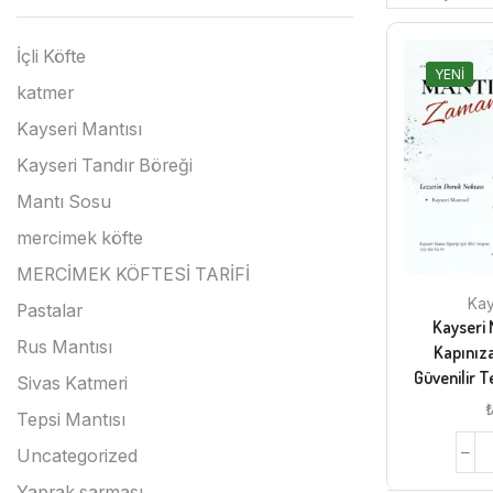
İçli Köfte
YENI
katmer
Kayseri Mantısı
Kayseri Tandır Böreği
Mantı Sosu
mercimek köfte
MERCİMEK KÖFTESİ TARİFİ
Kay
Pastalar
Kayseri 
Rus Mantısı
Kapınıza
Güvenilir 
Sivas Katmeri
Tepsi Mantısı
Uncategorized
Yaprak sarması