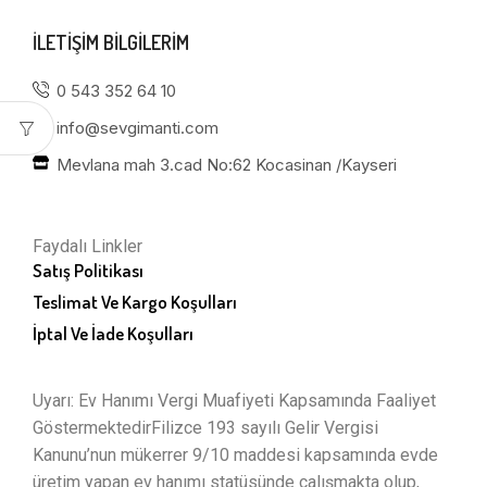
ILETIŞIM BILGILERIM
0 543 352 64 10
info@sevgimanti.com
Mevlana mah 3.cad No:62 Kocasinan /Kayseri
Faydalı Linkler
Satış Politikası
Teslimat Ve Kargo Koşulları
İptal Ve İade Koşulları
Uyarı: Ev Hanımı Vergi Muafiyeti Kapsamında Faaliyet
GöstermektedirFilizce 193 sayılı Gelir Vergisi
Kanunu’nun mükerrer 9/10 maddesi kapsamında evde
üretim yapan ev hanımı statüsünde çalışmakta olup,