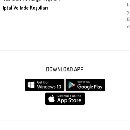
h
İptal Ve İade Koşulları
y
ü
d
DOWNLOAD APP