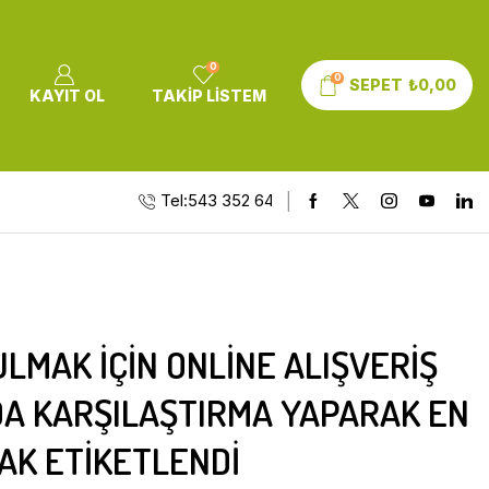
0
0
SEPET
₺
0,00
KAYIT OL
TAKIP LISTEM
Tel:543 352 64 10
LMAK IÇIN ONLINE ALIŞVERIŞ
NDA KARŞILAŞTIRMA YAPARAK EN
RAK ETIKETLENDI