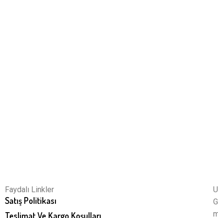
Faydalı Linkler
U
Satış Politikası
G
m
Teslimat Ve Kargo Koşulları