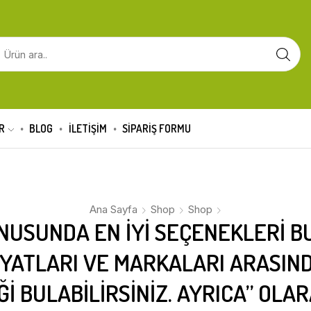
R
BLOG
İLETİŞİM
SIPARIŞ FORMU
Ana Sayfa
Shop
Shop
ONUSUNDA EN IYI SEÇENEKLERI BU
FIYATLARI VE MARKALARI ARASI
 BULABILIRSINIZ. AYRICA” OLA