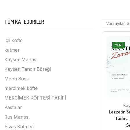
TÜM KATEGORILER
İçli Köfte
YENI
katmer
Kayseri Mantısı
Kayseri Tandır Böreği
Mantı Sosu
mercimek köfte
MERCİMEK KÖFTESİ TARİFİ
Kay
Pastalar
Lezzetin Sı
Rus Mantısı
Tadına
S
Sivas Katmeri