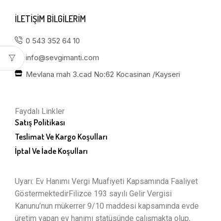
ILETIŞIM BILGILERIM
0 543 352 64 10
info@sevgimanti.com
Mevlana mah 3.cad No:62 Kocasinan /Kayseri
Faydalı Linkler
Satış Politikası
Teslimat Ve Kargo Koşulları
İptal Ve İade Koşulları
Uyarı: Ev Hanımı Vergi Muafiyeti Kapsamında Faaliyet
GöstermektedirFilizce 193 sayılı Gelir Vergisi
Kanunu’nun mükerrer 9/10 maddesi kapsamında evde
üretim yapan ev hanımı statüsünde çalışmakta olup,