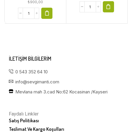
₺
900,00
ILETIŞIM BILGILERIM
0 543 352 64 10
info@sevgimanti.com
Mevlana mah 3.cad No:62 Kocasinan /Kayseri
Faydalı Linkler
Satış Politikası
Teslimat Ve Kargo Koşulları