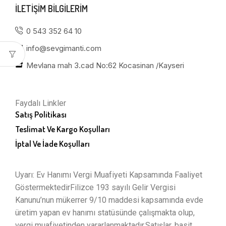
ILETIŞIM BILGILERIM
0 543 352 64 10
info@sevgimanti.com
Mevlana mah 3.cad No:62 Kocasinan /Kayseri
Faydalı Linkler
Satış Politikası
Teslimat Ve Kargo Koşulları
İptal Ve İade Koşulları
Uyarı: Ev Hanımı Vergi Muafiyeti Kapsamında Faaliyet
GöstermektedirFilizce 193 sayılı Gelir Vergisi
Kanunu’nun mükerrer 9/10 maddesi kapsamında evde
üretim yapan ev hanımı statüsünde çalışmakta olup,
vergi muafiyetinden yararlanmaktadır.Satışlar, basit