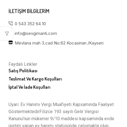
ILETIŞIM BILGILERIM
0 543 352 64 10
info@sevgimanti.com
Mevlana mah 3.cad No:62 Kocasinan /Kayseri
Faydalı Linkler
Satış Politikası
Teslimat Ve Kargo Koşulları
İptal Ve İade Koşulları
Uyarı: Ev Hanımı Vergi Muafiyeti Kapsamında Faaliyet
GöstermektedirFilizce 193 sayılı Gelir Vergisi
Kanunu’nun mükerrer 9/10 maddesi kapsamında evde
üretim yapan ev hanımı statüsünde çalışmakta olup,