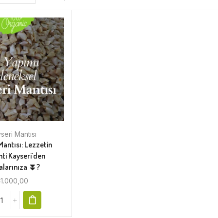
seri Mantısı
Mantısı: Lezzetin
ti Kayseri’den
alarınıza ⏬?
₺
1.000,00