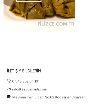
ILETIŞIM BILGILERIM
0 543 352 64 10
info@sevgimanti.com
Mevlana mah 3.cad No:62 Kocasinan /Kayseri