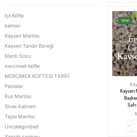
İçli Köfte
YENI
katmer
Kayseri Mantısı
Kayseri Tandır Böreği
Mantı Sosu
mercimek köfte
MERCİMEK KÖFTESİ TARİFİ
Kay
Pastalar
Kayseri 
Rus Mantısı
Başken
Sofr
Sivas Katmeri
Tepsi Mantısı
Uncategorized
Yaprak sarması