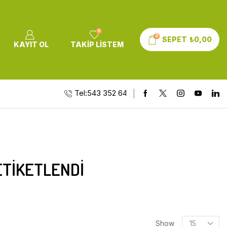
0
0
SEPET
₺
0,00
KAYIT OL
TAKIP LISTEM
Tel:543 352 64 10
ETIKETLENDI
Show