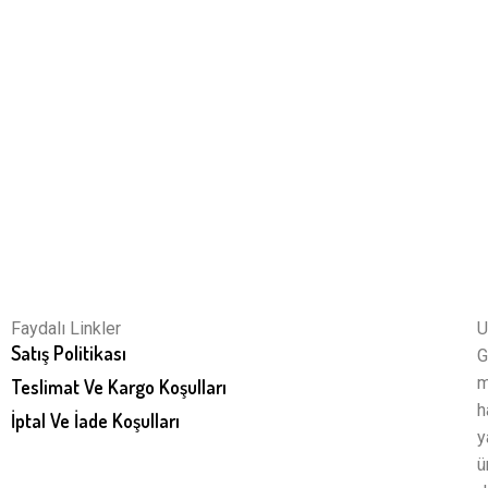
Faydalı Linkler
U
Satış Politikası
G
m
Teslimat Ve Kargo Koşulları
h
İptal Ve İade Koşulları
y
ü