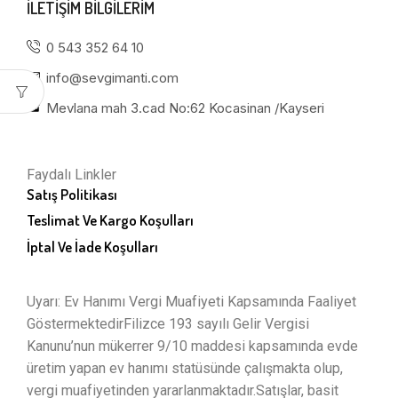
ILETIŞIM BILGILERIM
0 543 352 64 10
info@sevgimanti.com
Mevlana mah 3.cad No:62 Kocasinan /Kayseri
Faydalı Linkler
Satış Politikası
Teslimat Ve Kargo Koşulları
İptal Ve İade Koşulları
Uyarı: Ev Hanımı Vergi Muafiyeti Kapsamında Faaliyet
GöstermektedirFilizce 193 sayılı Gelir Vergisi
Kanunu’nun mükerrer 9/10 maddesi kapsamında evde
üretim yapan ev hanımı statüsünde çalışmakta olup,
vergi muafiyetinden yararlanmaktadır.Satışlar, basit