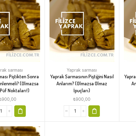
rak sarması
Yaprak sarması
ası Piştikten Sonra
Yaprak Sarmasının Piştiğini Nasıl
Yaprak
inlenmeli? (Olmazsa
Anlarım? (Olmazsa Olmaz
An
Püf Noktaları!)
İpuçları)
₺
900,00
₺
900,00