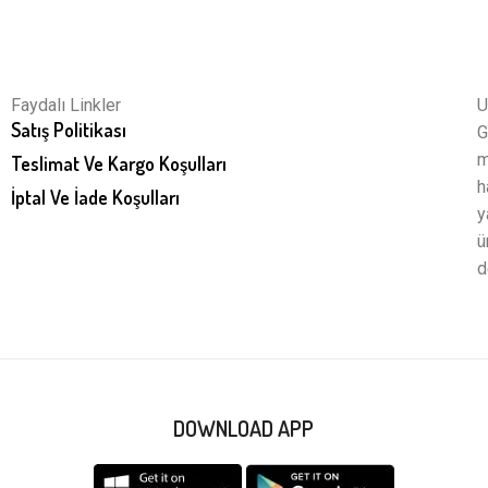
Faydalı Linkler
U
Satış Politikası
G
m
Teslimat Ve Kargo Koşulları
h
İptal Ve İade Koşulları
y
ü
d
DOWNLOAD APP