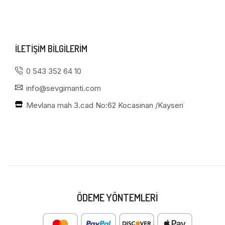
ILETIŞIM BILGILERIM
0 543 352 64 10
info@sevgimanti.com
Mevlana mah 3.cad No:62 Kocasinan /Kayseri
ÖDEME YÖNTEMLERI