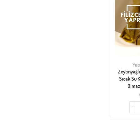
Yap
Zeytinyağl
Sıcak Su 
Olmaz