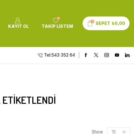
0
0
SEPET
₺
0,00
KAYIT OL
TAKIP LISTEM
Tel:543 352 64 10
 ETIKETLENDI
Show