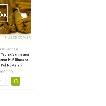
rak sarması
ı Yaprak Sarmasına
Konur Mu? Olmazsa
 Püf Noktaları
₺
900,00