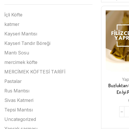
İçli Köfte
katmer
Kayseri Mantısı
Kayseri Tandır Böreği
Mantı Sosu
mercimek köfte
MERCİMEK KÖFTESİ TARİFİ
Yap
Pastalar
Buzluktan 
Rus Mantısı
En İyi
Sivas Katmeri
Tepsi Mantısı
Uncategorized
Yaprak sarması