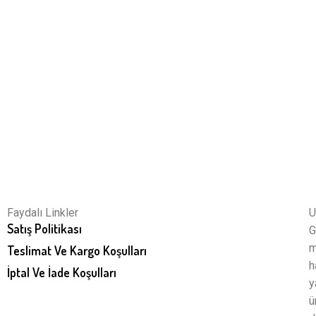
Faydalı Linkler
U
Satış Politikası
G
m
Teslimat Ve Kargo Koşulları
h
İptal Ve İade Koşulları
y
ü