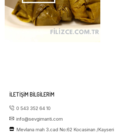
ILETIŞIM BILGILERIM
0 543 352 64 10
info@sevgimanti.com
Mevlana mah 3.cad No:62 Kocasinan /Kayseri