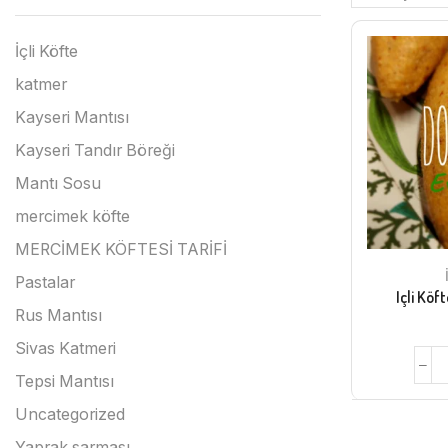
İçli Köfte
katmer
Kayseri Mantısı
Kayseri Tandır Böreği
Mantı Sosu
mercimek köfte
MERCİMEK KÖFTESİ TARİFİ
Pastalar
Içli Köf
Rus Mantısı
Sivas Katmeri
Tepsi Mantısı
Uncategorized
Yaprak sarması