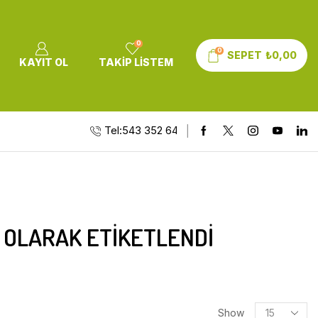
0
0
SEPET
₺
0,00
KAYIT OL
TAKIP LISTEM
Tel:543 352 64 10
” OLARAK ETIKETLENDI
Show