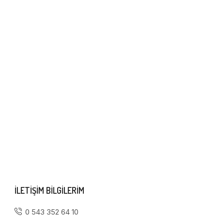
ILETIŞIM BILGILERIM
0 543 352 64 10