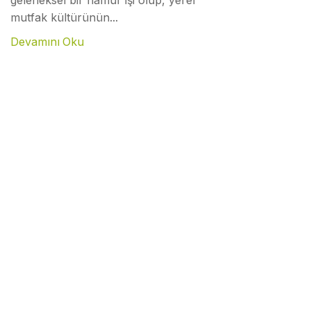
geleneksel bir hamur işi olup, yerel
mutfak kültürünün...
Devamını Oku