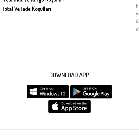
h
İptal Ve İade Koşulları
y
ü
d
DOWNLOAD APP