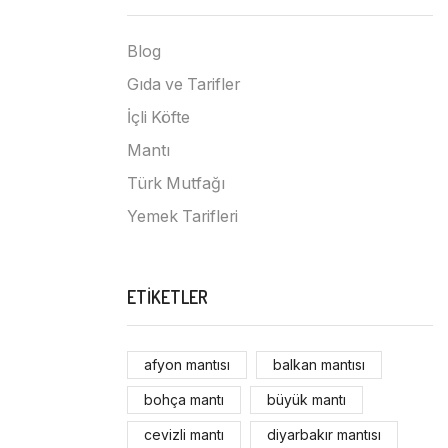
Blog
Gıda ve Tarifler
İçli Köfte
Mantı
Türk Mutfağı
Yemek Tarifleri
ETIKETLER
afyon mantısı
balkan mantısı
bohça mantı
büyük mantı
cevizli mantı
diyarbakır mantısı