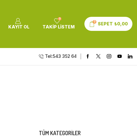
0
0
SEPET
₺
0,00
KAYIT OL
TAKIP LISTEM
Tel:543 352 64 10
TÜM KATEGORILER