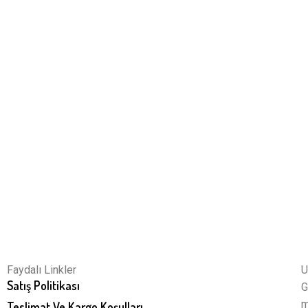
Faydalı Linkler
U
Satış Politikası
G
m
Teslimat Ve Kargo Koşulları