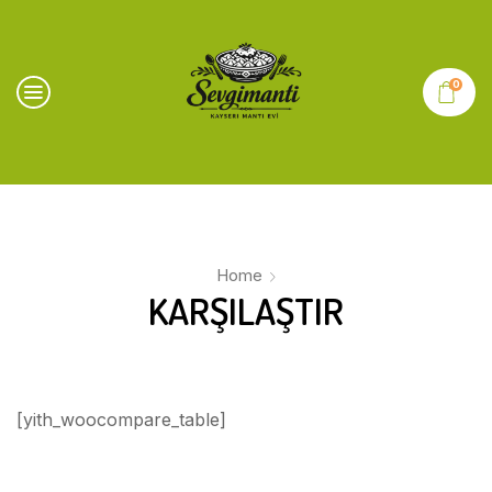
0
Home
KARŞILAŞTIR
[yith_woocompare_table]