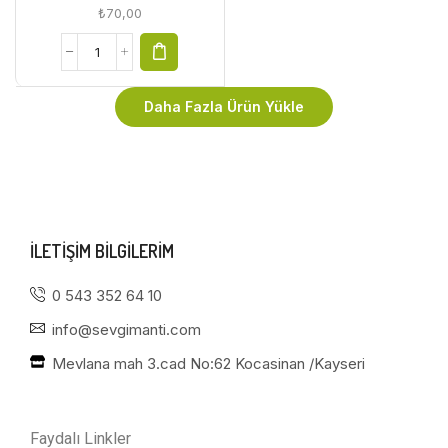
₺
70,00
Daha Fazla Ürün Yükle
ILETIŞIM BILGILERIM
0 543 352 64 10
info@sevgimanti.com
Mevlana mah 3.cad No:62 Kocasinan /Kayseri
Faydalı Linkler