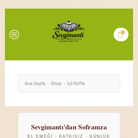
0
Ana Sayfa
Shop
İçli Köfte
Sevgimantı'dan Sofranıza
EL EMEĞI · KATKISIZ · GÜNLÜK