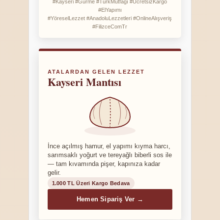
#Kayseri #Gurme #TürkMutfağı #ÜcretsizKargo
#ElYapımı
#YöreselLezzet #AnadoluLezzetleri #OnlineAlışveriş
#FilizceComTr
ATALARDAN GELEN LEZZET
Kayseri Mantısı
İnce açılmış hamur, el yapımı kıyma harcı,
sarımsaklı yoğurt ve tereyağlı biberli sos ile
— tam kıvamında pişer, kapınıza kadar
gelir.
1.000 TL Üzeri Kargo Bedava
Hemen Sipariş Ver →