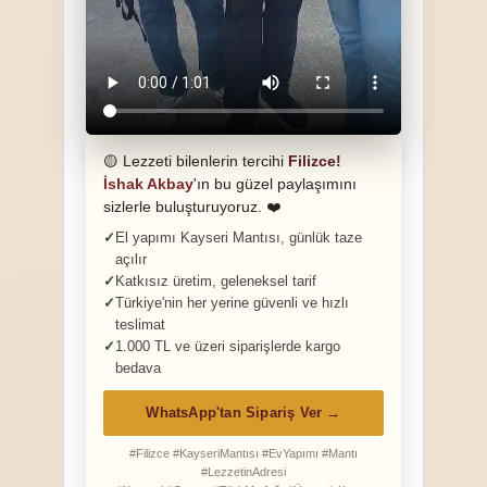
🟡 Lezzeti bilenlerin tercihi
Filizce!
İshak Akbay
'ın bu güzel paylaşımını
sizlerle buluşturuyoruz. ❤️
El yapımı Kayseri Mantısı, günlük taze
açılır
Katkısız üretim, geleneksel tarif
Türkiye'nin her yerine güvenli ve hızlı
teslimat
1.000 TL ve üzeri siparişlerde kargo
bedava
WhatsApp'tan Sipariş Ver →
#Filizce #KayseriMantısı #EvYapımı #Mantı
#LezzetinAdresi