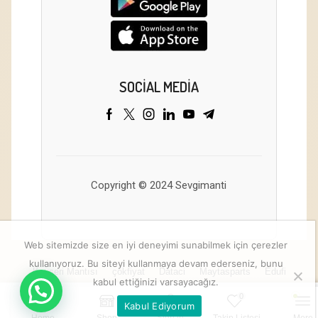
SOCIAL MEDIA
Copyright © 2024 Sevgimanti
Web sitemizde size en iyi deneyimi sunabilmek için çerezler
kullanıyoruz. Bu siteyi kullanmaya devam ederseniz, bunu
Kayseri Mantısı
çokfiyat
Dataci
Maytasparts
Edufi
kabul ettiğinizi varsayacağız.
0
Kabul Ediyorum
Sepete Ekle