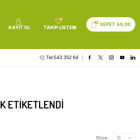
0
0
SEPET
₺
0,00
KAYIT OL
TAKIP LISTEM
Tel:543 352 64 10
AK ETIKETLENDI
Show