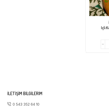
Içli 
ILETIŞIM BILGILERIM
0 543 352 64 10