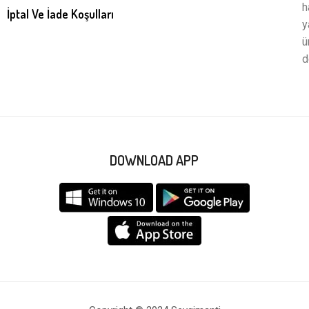
h
İptal Ve İade Koşulları
y
ü
d
DOWNLOAD APP