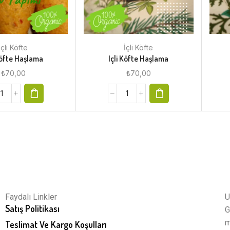
İçli Köfte
İçli Köfte
Köfte Haşlama
Içli Köfte Haşlama
₺
70,00
₺
70,00
Faydalı Linkler
U
Satış Politikası
G
m
Teslimat Ve Kargo Koşulları