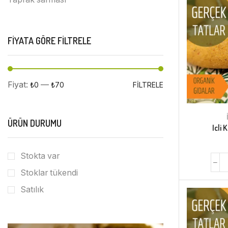
FIYATA GÖRE FILTRELE
Fiyat:
—
₺0
₺70
FILTRELE
ÜRÜN DURUMU
Icli 
Stokta var
Stoklar tükendi
Satılık