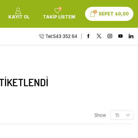
0
0
SEPET
₺
0,00
KAYIT OL
TAKIP LISTEM
Tel:543 352 64 10
ETIKETLENDI
Show