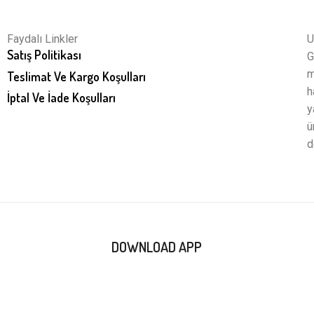
Faydalı Linkler
U
Satış Politikası
G
m
Teslimat Ve Kargo Koşulları
h
İptal Ve İade Koşulları
y
ü
d
DOWNLOAD APP