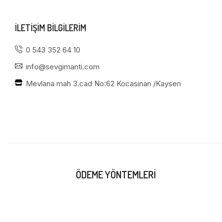
ILETIŞIM BILGILERIM
0 543 352 64 10
info@sevgimanti.com
Mevlana mah 3.cad No:62 Kocasinan /Kayseri
ÖDEME YÖNTEMLERI