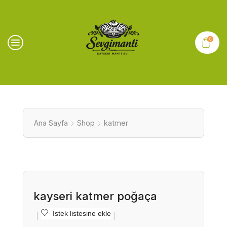
0
Ana Sayfa
Shop
katmer
kayseri katmer poğaça
İstek listesine ekle