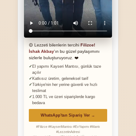
🟡 Lezzeti bilenlerin tercihi
Filizce!
İshak Akbay
'ın bu güzel paylaşımını
sizlerle buluşturuyoruz. ❤️
El yapımı Kayseri Mantısı, günlük taze
açılır
Katkısız üretim, geleneksel tarif
Türkiye'nin her yerine güvenli ve hızlı
teslimat
1.000 TL ve üzeri siparişlerde kargo
bedava
WhatsApp'tan Sipariş Ver →
#Filizce #KayseriMantısı #EvYapımı #Mantı
#LezzetinAdresi