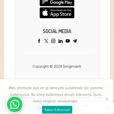
SOCIAL MEDIA
Copyright © 2024 Sevgimanti
Web sitemizde size en iyi deneyimi sunabilmek için çerezler
kullanıyoruz. Bu siteyi kullanmaya devam ederseniz, bunu
Kayseri Mantısı
çokfiyat
Dataci
Maytasparts
Edufi
kabul ettiğinizi varsayacağız.
0
Kabul Ediyorum
Sepete Ekle