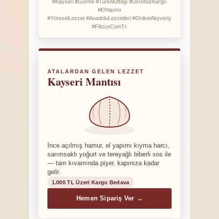
#Kayseri #Gurme #TürkMutfağı #ÜcretsizKargo
#ElYapımı
#YöreselLezzet #AnadoluLezzetleri #OnlineAlışveriş
#FilizceComTr
ATALARDAN GELEN LEZZET
Kayseri Mantısı
İnce açılmış hamur, el yapımı kıyma harcı,
sarımsaklı yoğurt ve tereyağlı biberli sos ile
— tam kıvamında pişer, kapınıza kadar
gelir.
1.000 TL Üzeri Kargo Bedava
Hemen Sipariş Ver →