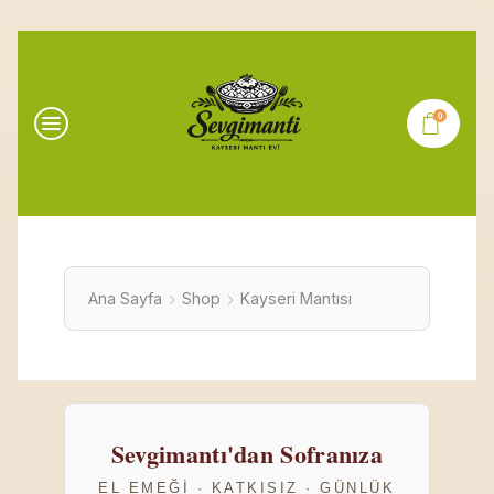
0
Ana Sayfa
Shop
Kayseri Mantısı
Sevgimantı'dan Sofranıza
EL EMEĞI · KATKISIZ · GÜNLÜK