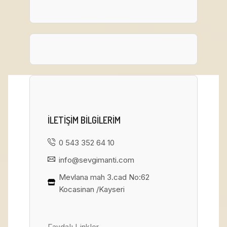
ILETIŞIM BILGILERIM
0 543 352 64 10
info@sevgimanti.com
Mevlana mah 3.cad No:62
Kocasinan /Kayseri