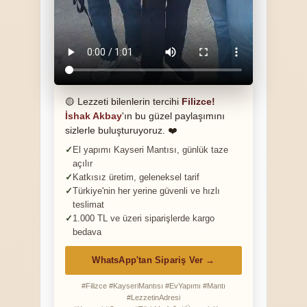
🟡 Lezzeti bilenlerin tercihi
Filizce!
İshak Akbay
'ın bu güzel paylaşımını
sizlerle buluşturuyoruz. ❤️
El yapımı Kayseri Mantısı, günlük taze
açılır
Katkısız üretim, geleneksel tarif
Türkiye'nin her yerine güvenli ve hızlı
teslimat
1.000 TL ve üzeri siparişlerde kargo
bedava
WhatsApp'tan Sipariş Ver →
#Filizce #KayseriMantısı #EvYapımı #Mantı
#LezzetinAdresi