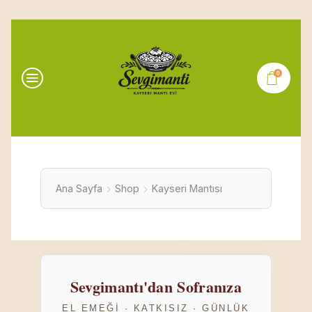
0
Ana Sayfa
Shop
Kayseri Mantısı
Sevgimantı'dan Sofranıza
EL EMEĞI · KATKISIZ · GÜNLÜK