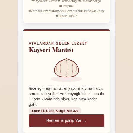
#Kayseri #Gurme #TürkMutfağı #ÜcretsizKargo
#ElYapımı
#YöreselLezzet #AnadoluLezzetleri #OnlineAlışveriş
#FilizceComTr
ATALARDAN GELEN LEZZET
Kayseri Mantısı
İnce açılmış hamur, el yapımı kıyma harcı,
sarımsaklı yoğurt ve tereyağlı biberli sos ile
— tam kıvamında pişer, kapınıza kadar
gelir.
1.000 TL Üzeri Kargo Bedava
Hemen Sipariş Ver →