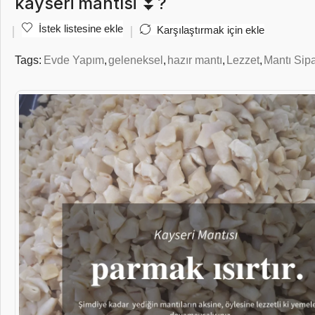
kayseri mantısi ⏬?
İstek listesine ekle
Karşılaştırmak için ekle
Tags:
Evde Yapım
,
geleneksel
,
hazır mantı
,
Lezzet
,
Mantı Sipa