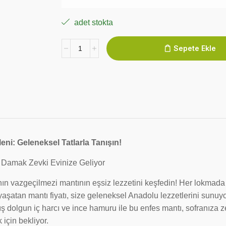
adet stokta
Sepete Ekle
leni: Geleneksel Tatlarla Tanışın!
Damak Zevki Evinize Geliyor
ın vazgeçilmezi mantının eşsiz lezzetini keşfedin! Her lokmada 
yaşatan mantı fiyatı, size geleneksel Anadolu lezzetlerini sunuy
ış dolgun iç harcı ve ince hamuru ile bu enfes mantı, sofranıza z
 için bekliyor.