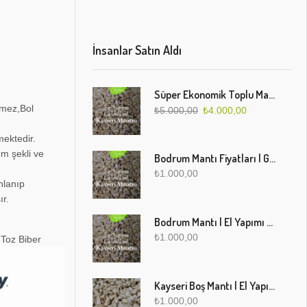
İnsanlar Satın Aldı
Süper Ekonomik Toplu Mantı Paketi (5 Kg)
rmez,Bol
₺
5.000,00
₺
4.000,00
ektedir.
üm şekli ve
Bodrum Mantı Fiyatları | Geleneksel Türk Mantısı Online Sipariş
₺
1.000,00
nlanıp
ır.
Bodrum Mantı | El Yapımı Geleneksel Mantı Lezzeti
₺
1.000,00
 Toz Biber
Kayseri Boş Mantı | El Yapımı Geleneksel Fırınlanmış Mantı
₺
1.000,00