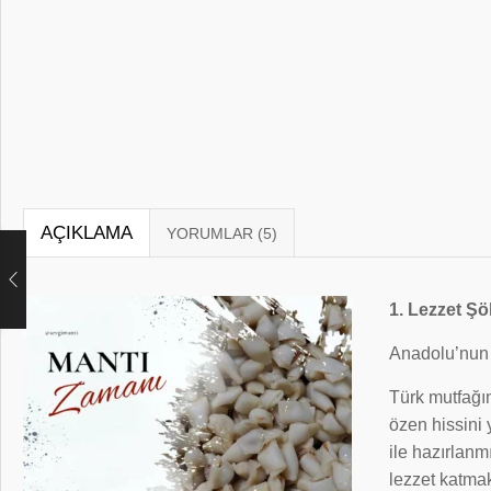
AÇIKLAMA
1. Lezzet Şö
Anadolu’nun 
Türk mutfağın
özen hissini 
ile hazırlanm
lezzet katmak