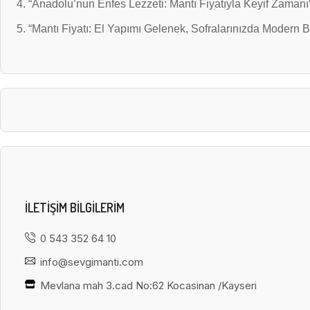
“Anadolu’nun Enfes Lezzeti: Mantı Fiyatıyla Keyif Zamanı
“Mantı Fiyatı: El Yapımı Gelenek, Sofralarınızda Modern 
ILETIŞIM BILGILERIM
0 543 352 64 10
info@sevgimanti.com
Mevlana mah 3.cad No:62 Kocasinan /Kayseri