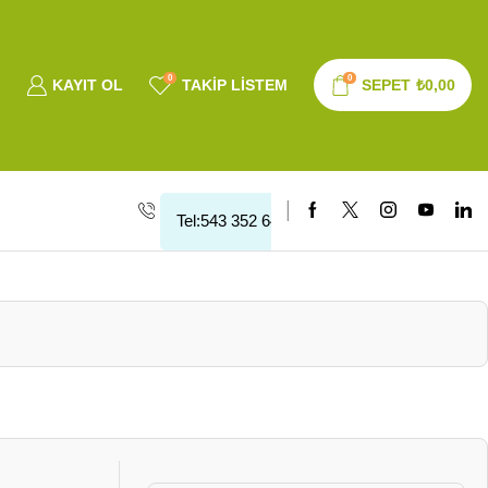
0
0
KAYIT OL
TAKIP LISTEM
SEPET
₺
0,00
Tel:543 352 64 10