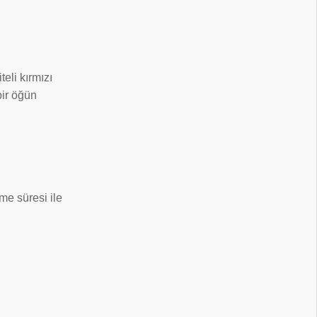
teli kırmızı
bir öğün
me süresi ile