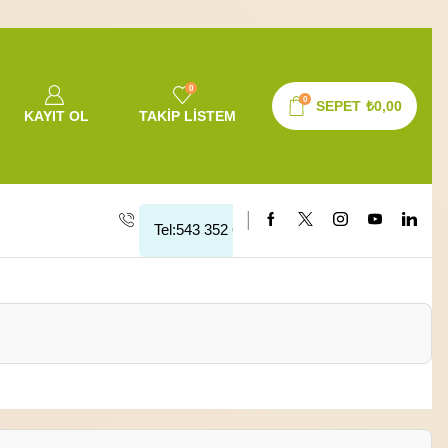
0
0
SEPET
₺
0,00
KAYIT OL
TAKIP LISTEM
Tel:543 352 64 10