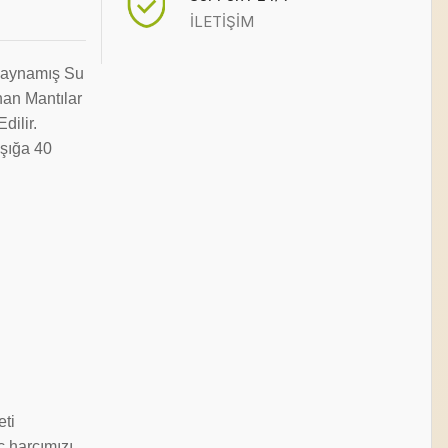
İLETİŞİM
aynamış Su
nan Mantılar
dilir.
aşığa 40
eti
ç harcımızı