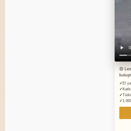
🟡 Lez
buluşt
El ya
Katkı
Türki
1.00