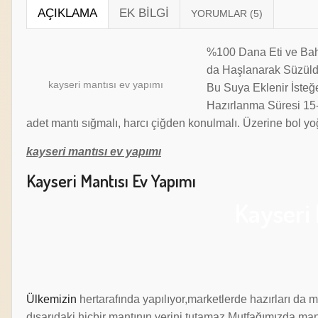
AÇIKLAMA
EK BILGI
%100 Dana Eti ve Baha
da Haşlanarak Süzüldü
kayseri mantısı ev yapımı
Bu Suya Eklenir İsteğ
Hazırlanma Süresi 15-
adet mantı sığmalı, harcı çiğden konulmalı. Üzerine bol y
kayseri mantısı ev yapımı
Kayseri Mantısı Ev Yapımı
Kayseri 
Ülkemizin
hertarafında yapılıyor,marketlerde hazırları da 
dışarıdaki hiçbir mantının yerini tutamaz.Mutfağımızda ma