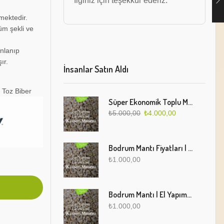
İlginiz için teşekkür ederiz.
mektedir.
üm şekli ve
ınlanıp
ır.
İnsanlar Satın Aldı
 Toz Biber
Süper Ekonomik Toplu Mantı Paketi (5 Kg)
₺
5.000,00
₺
4.000,00
Bodrum Mantı Fiyatları | Geleneksel Türk Mantısı Online Sipariş
₺
1.000,00
Bodrum Mantı | El Yapımı Geleneksel Mantı Lezzeti
₺
1.000,00