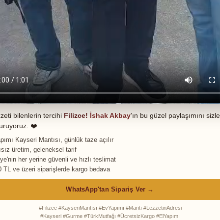
zeti bilenlerin tercihi
Filizce!
İshak Akbay
'ın bu güzel paylaşımını sizle
uruyoruz. ❤️
pımı Kayseri Mantısı, günlük taze açılır
sız üretim, geleneksel tarif
ye'nin her yerine güvenli ve hızlı teslimat
0 TL ve üzeri siparişlerde kargo bedava
WhatsApp'tan Sipariş Ver →
#Filizce #KayseriMantısı #EvYapımı #Mantı #LezzetinAdresi
#Kayseri #Gurme #TürkMutfağı #ÜcretsizKargo #ElYapımı