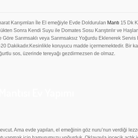
rat Karışımları İle El emeğiyle Evde Doldurulan
Mantı
15 Dk K
kten Sonra Kendi Suyu ile Domates Sosu Karıştırılır ve Haşla
e Göre Sarımsaklı veya Sarımsaksız Yoğurdu Eklenerek Servis E
20 Dakikadır.Kesinlikle koruyucu madde içermemektedir. Bir k
oğurtlu sos, üzerinde tereyağı gezdirmezsen de olmaz.
Mantısı Ev Yapımı
mevcut. Ama evde yapılan, el emeğinin göz nuru’nun verdiği lezz
ntı yapmak için hamurumuzu yoğurduk .Oklavayla incecik açtık,i