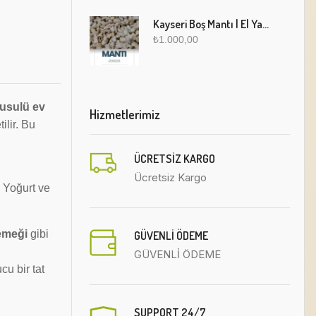
Kayseri Boş Mantı | El Yapımı Geleneksel Fırınlanmış Mantı
₺
1.000,00
 usulü ev
Hizmetlerimiz
ilir. Bu
ÜCRETSIZ KARGO
u
Ücretsiz Kargo
. Yoğurt ve
 emeği
gibi
GÜVENLİ ÖDEME
GÜVENLİ ÖDEME
cu bir tat
SUPPORT 24/7