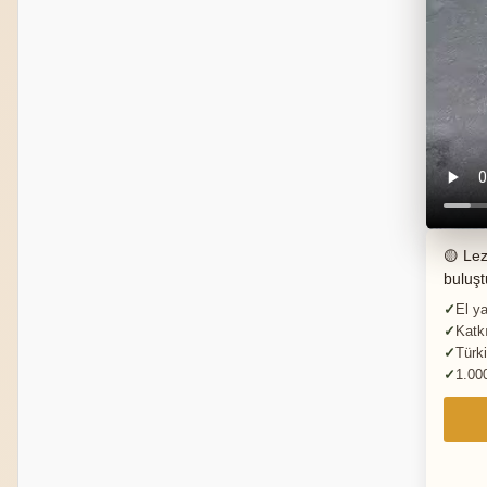
🟡 Lez
buluşt
El ya
Katkı
Türki
1.00