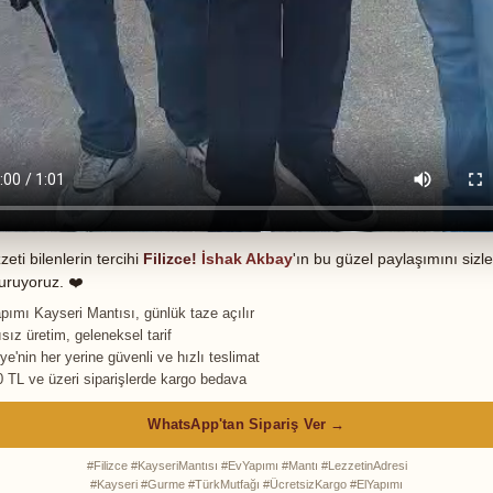
zeti bilenlerin tercihi
Filizce!
İshak Akbay
'ın bu güzel paylaşımını sizle
uruyoruz. ❤️
pımı Kayseri Mantısı, günlük taze açılır
sız üretim, geleneksel tarif
ye'nin her yerine güvenli ve hızlı teslimat
0 TL ve üzeri siparişlerde kargo bedava
WhatsApp'tan Sipariş Ver →
#Filizce #KayseriMantısı #EvYapımı #Mantı #LezzetinAdresi
#Kayseri #Gurme #TürkMutfağı #ÜcretsizKargo #ElYapımı