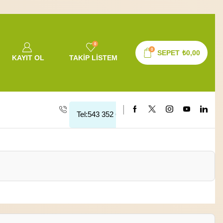
0
0
SEPET
₺
0,00
KAYIT OL
TAKIP LISTEM
Tel:543 352 64 10