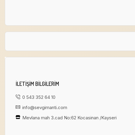
ILETIŞIM BILGILERIM
0 543 352 64 10
info@sevgimanti.com
Mevlana mah 3.cad No:62 Kocasinan /Kayseri