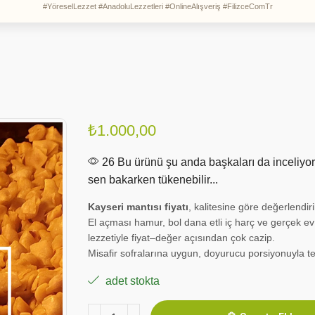
#YöreselLezzet #AnadoluLezzetleri #OnlineAlışveriş #FilizceComTr
₺
1.000,00
26 Bu ürünü şu anda başkaları da inceliyor
sen bakarken tükenebilir...
Kayseri mantısı fiyatı
, kalitesine göre değerlendiri
El açması hamur, bol dana etli iç harç ve gerçek e
lezzetiyle fiyat–değer açısından çok cazip.
Misafir sofralarına uygun, doyurucu porsiyonuyla terc
adet stokta