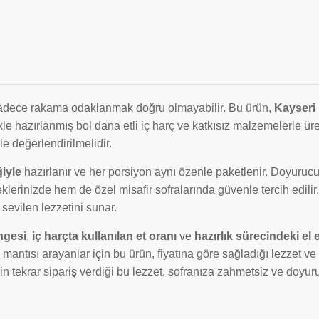
sadece rakama odaklanmak doğru olmayabilir. Bu ürün,
Kayseri
ikle hazırlanmış bol dana etli iç harç ve katkısız malzemelerle üret
le değerlendirilmelidir.
iyle
hazırlanır ve her porsiyon aynı özenle paketlenir. Doyuruc
erinizde hem de özel misafir sofralarında güvenle tercih edilir
sevilen lezzetini sunar.
ngesi
,
iç harçta kullanılan et oranı
ve
hazırlık sürecindeki el
antısı arayanlar için bu ürün, fiyatına göre sağladığı lezzet ve
 tekrar sipariş verdiği bu lezzet, sofranıza zahmetsiz ve doyuru