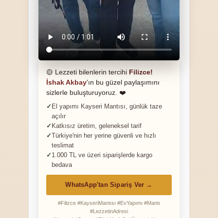
🟡 Lezzeti bilenlerin tercihi
Filizce!
İshak Akbay
'ın bu güzel paylaşımını
sizlerle buluşturuyoruz. ❤️
El yapımı Kayseri Mantısı, günlük taze
açılır
Katkısız üretim, geleneksel tarif
Türkiye'nin her yerine güvenli ve hızlı
teslimat
1.000 TL ve üzeri siparişlerde kargo
bedava
WhatsApp'tan Sipariş Ver →
#Filizce #KayseriMantısı #EvYapımı #Mantı
#LezzetinAdresi