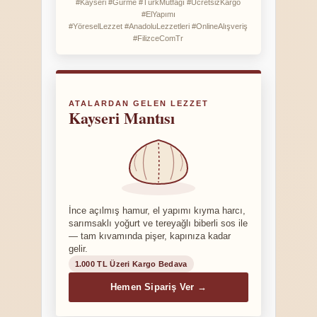
#Kayseri #Gurme #TürkMutfağı #ÜcretsizKargo
#ElYapımı
#YöreselLezzet #AnadoluLezzetleri #OnlineAlışveriş
#FilizceComTr
ATALARDAN GELEN LEZZET
Kayseri Mantısı
İnce açılmış hamur, el yapımı kıyma harcı,
sarımsaklı yoğurt ve tereyağlı biberli sos ile
— tam kıvamında pişer, kapınıza kadar
gelir.
1.000 TL Üzeri Kargo Bedava
Hemen Sipariş Ver →