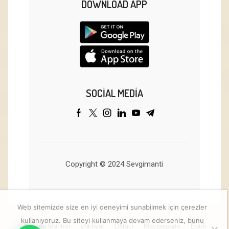
DOWNLOAD APP
SOCIAL MEDIA
Copyright © 2024 Sevgimanti
Web sitemizde size en iyi deneyimi sunabilmek için çerezler
kullanıyoruz. Bu siteyi kullanmaya devam ederseniz, bunu
Kayseri Mantısı
çokfiyat
Dataci
Maytasparts
Edufi