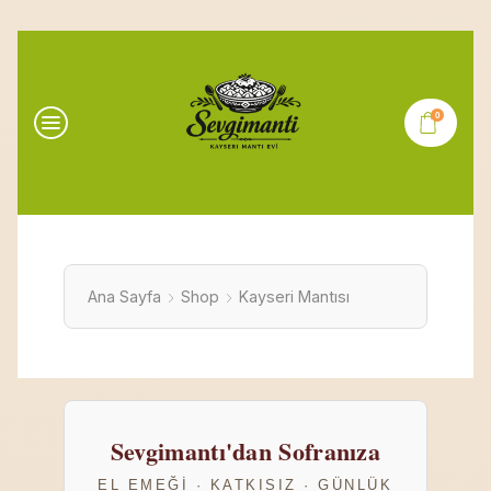
0
Ana Sayfa
Shop
Kayseri Mantısı
Sevgimantı'dan Sofranıza
EL EMEĞI · KATKISIZ · GÜNLÜK