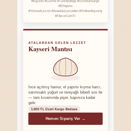
#Kayseri #Gurme #TürkMutfağı #ÜcretsizKargo
#ElYapımı
#YöreselLezzet #AnadoluLezzetleri #OnlineAlışveriş
#FilizceComTr
ATALARDAN GELEN LEZZET
Kayseri Mantısı
İnce açılmış hamur, el yapımı kıyma harcı,
sarımsaklı yoğurt ve tereyağlı biberli sos ile
— tam kıvamında pişer, kapınıza kadar
gelir.
1.000 TL Üzeri Kargo Bedava
Hemen Sipariş Ver →