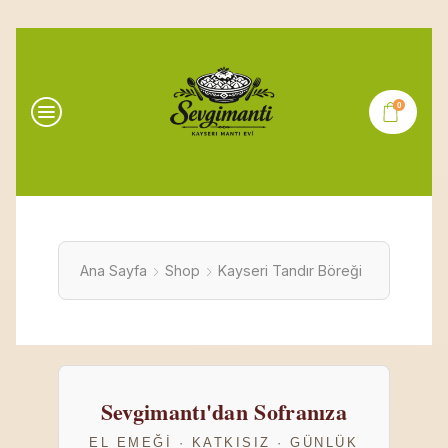
0
Ana Sayfa
Shop
Kayseri Tandır Böreği
Sevgimantı'dan Sofranıza
EL EMEĞI · KATKISIZ · GÜNLÜK