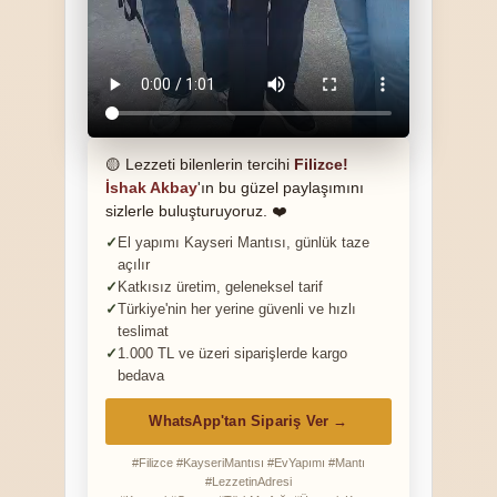
🟡 Lezzeti bilenlerin tercihi
Filizce!
İshak Akbay
'ın bu güzel paylaşımını
sizlerle buluşturuyoruz. ❤️
El yapımı Kayseri Mantısı, günlük taze
açılır
Katkısız üretim, geleneksel tarif
Türkiye'nin her yerine güvenli ve hızlı
teslimat
1.000 TL ve üzeri siparişlerde kargo
bedava
WhatsApp'tan Sipariş Ver →
#Filizce #KayseriMantısı #EvYapımı #Mantı
#LezzetinAdresi