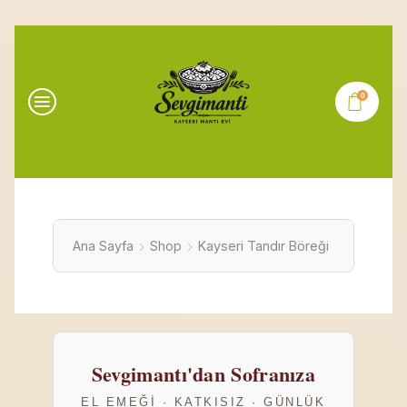
0
Ana Sayfa
Shop
Kayseri Tandır Böreği
Sevgimantı'dan Sofranıza
EL EMEĞI · KATKISIZ · GÜNLÜK