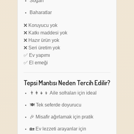
Soğan
Baharatlar
❌ Koruyucu yok
❌ Katkı maddesi yok
❌ Hazır ürün yok
❌ Seri üretim yok
✅ Ev yapımı
✅ El emeği
Tepsi Mantısı Neden Tercih Edilir?
👨‍👩‍👧‍👦 Aile sofraları için ideal
🍽️ Tek seferde doyurucu
🎉 Misafir ağırlamak için pratik
🏡 Ev lezzeti arayanlar için