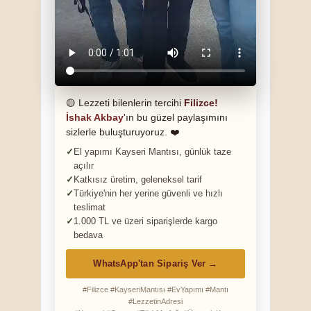
🟡 Lezzeti bilenlerin tercihi
Filizce!
İshak Akbay
'ın bu güzel paylaşımını
sizlerle buluşturuyoruz. ❤️
El yapımı Kayseri Mantısı, günlük taze
açılır
Katkısız üretim, geleneksel tarif
Türkiye'nin her yerine güvenli ve hızlı
teslimat
1.000 TL ve üzeri siparişlerde kargo
bedava
WhatsApp'tan Sipariş Ver →
#Filizce #KayseriMantısı #EvYapımı #Mantı
#LezzetinAdresi