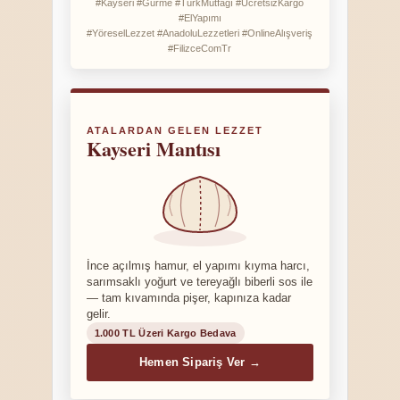
#Kayseri #Gurme #TürkMutfağı #ÜcretsizKargo
#ElYapımı
#YöreselLezzet #AnadoluLezzetleri #OnlineAlışveriş
#FilizceComTr
ATALARDAN GELEN LEZZET
Kayseri Mantısı
İnce açılmış hamur, el yapımı kıyma harcı,
sarımsaklı yoğurt ve tereyağlı biberli sos ile
— tam kıvamında pişer, kapınıza kadar
gelir.
1.000 TL Üzeri Kargo Bedava
Hemen Sipariş Ver →