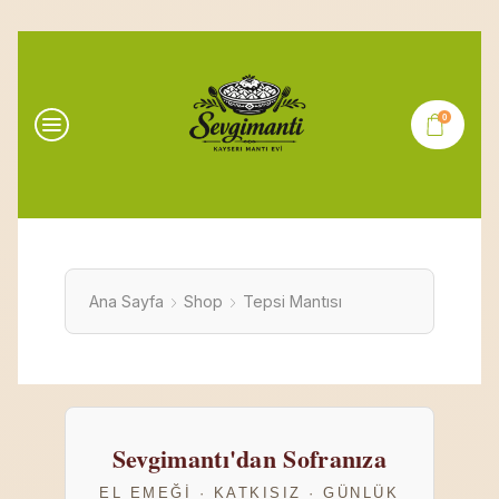
0
Ana Sayfa
Shop
Tepsi Mantısı
Sevgimantı'dan Sofranıza
EL EMEĞI · KATKISIZ · GÜNLÜK