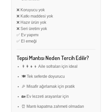
❌ Koruyucu yok
❌ Katkı maddesi yok
❌ Hazır ürün yok
❌ Seri üretim yok
✅ Ev yapımı
✅ El emeği
Tepsi Mantısı Neden Tercih Edilir?
👨‍👩‍👧‍👦 Aile sofraları için ideal
🍽️ Tek seferde doyurucu
🎉 Misafir ağırlamak için pratik
🏡 Ev lezzeti arayanlar için
⏰ Mantı kapatma zahmeti olmadan