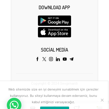
DOWNLOAD APP
SOCIAL MEDIA
Copyright © 2024 Sevgimanti
Web sitemizde size en iyi deneyimi sunabilmek için çerezler
kullanıyoruz. Bu siteyi kullanmaya devam ederseniz, bunu
kabul ettiğinizi varsayacağız.
0