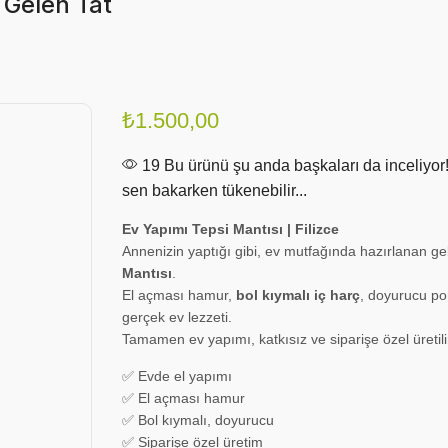
 Gelen Tat
₺
1.500,00
19 Bu ürünü şu anda başkaları da inceliyor
sen bakarken tükenebilir...
Ev Yapımı Tepsi Mantısı | Filizce
Annenizin yaptığı gibi, ev mutfağında hazırlanan g
Mantısı
.
El açması hamur,
bol kıymalı iç harç
, doyurucu po
gerçek ev lezzeti.
Tamamen ev yapımı, katkısız ve siparişe özel üretili
✅ Evde el yapımı
✅ El açması hamur
✅ Bol kıymalı, doyurucu
✅ Siparişe özel üretim