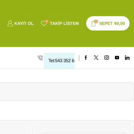
0
0
KAYIT OL
TAKIP LISTEM
SEPET
₺
0,00
Tel:543 352 64 10