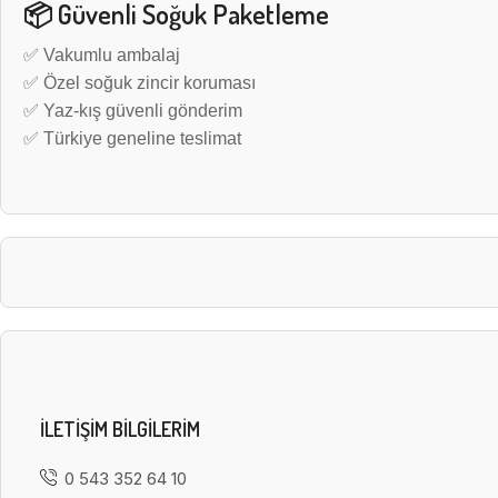
📦 Güvenli Soğuk Paketleme
✅ Vakumlu ambalaj
✅ Özel soğuk zincir koruması
✅ Yaz-kış güvenli gönderim
✅ Türkiye geneline teslimat
ILETIŞIM BILGILERIM
0 543 352 64 10