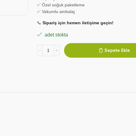
✅ Özel soğuk paketleme
✅ Vakumlu ambalaj
📞
Sipariş için hemen iletişime geçin!
adet stokta
Sepete Ekle