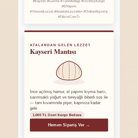
#Kayseri #Gurme #TürkMutfağı #ÜcretsizKargo
#ElYapımı
#YöreselLezzet #AnadoluLezzetleri #OnlineAlışveriş
#FilizceComTr
ATALARDAN GELEN LEZZET
Kayseri Mantısı
İnce açılmış hamur, el yapımı kıyma harcı,
sarımsaklı yoğurt ve tereyağlı biberli sos ile
— tam kıvamında pişer, kapınıza kadar
gelir.
1.000 TL Üzeri Kargo Bedava
Hemen Sipariş Ver →