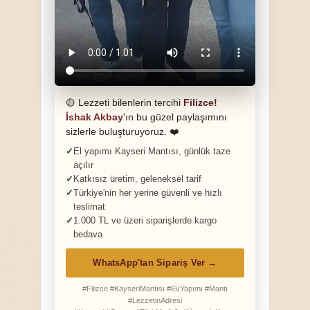
🟡 Lezzeti bilenlerin tercihi
Filizce!
İshak Akbay
'ın bu güzel paylaşımını
sizlerle buluşturuyoruz. ❤️
El yapımı Kayseri Mantısı, günlük taze
açılır
Katkısız üretim, geleneksel tarif
Türkiye'nin her yerine güvenli ve hızlı
teslimat
1.000 TL ve üzeri siparişlerde kargo
bedava
WhatsApp'tan Sipariş Ver →
#Filizce #KayseriMantısı #EvYapımı #Mantı
#LezzetinAdresi