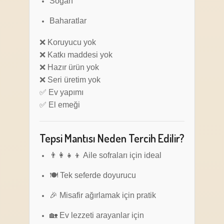
Soğan
Baharatlar
❌ Koruyucu yok
❌ Katkı maddesi yok
❌ Hazır ürün yok
❌ Seri üretim yok
✅ Ev yapımı
✅ El emeği
Tepsi Mantısı Neden Tercih Edilir?
👨‍👩‍👧‍👦 Aile sofraları için ideal
🍽️ Tek seferde doyurucu
🎉 Misafir ağırlamak için pratik
🏡 Ev lezzeti arayanlar için