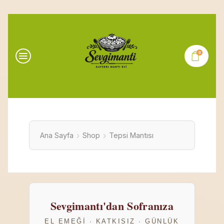
0
Ana Sayfa
Shop
Tepsi Mantısı
Sevgimantı'dan Sofranıza
EL EMEĞI · KATKISIZ · GÜNLÜK