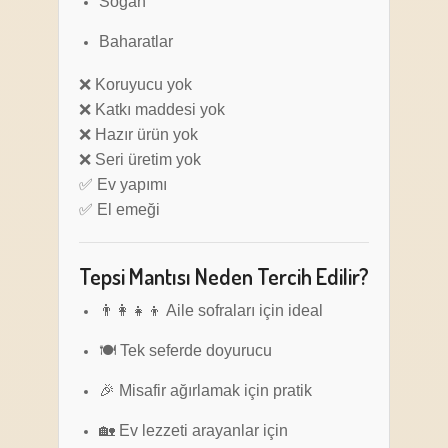
Soğan
Baharatlar
❌ Koruyucu yok
❌ Katkı maddesi yok
❌ Hazır ürün yok
❌ Seri üretim yok
✅ Ev yapımı
✅ El emeği
Tepsi Mantısı Neden Tercih Edilir?
👨‍👩‍👧‍👦 Aile sofraları için ideal
🍽️ Tek seferde doyurucu
🎉 Misafir ağırlamak için pratik
🏡 Ev lezzeti arayanlar için