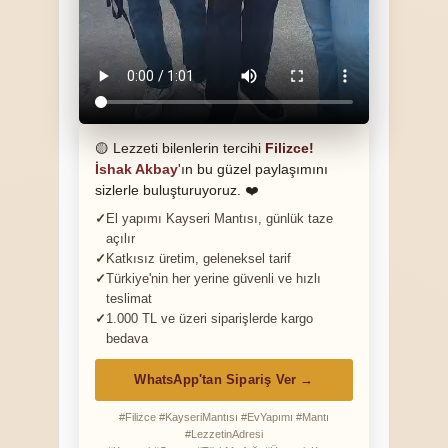
🟡 Lezzeti bilenlerin tercihi
Filizce!
İshak Akbay
'ın bu güzel paylaşımını
sizlerle buluşturuyoruz. ❤️
El yapımı Kayseri Mantısı, günlük taze
açılır
Katkısız üretim, geleneksel tarif
Türkiye'nin her yerine güvenli ve hızlı
teslimat
1.000 TL ve üzeri siparişlerde kargo
bedava
WhatsApp'tan Sipariş Ver →
#Filizce #KayseriMantısı #EvYapımı #Mantı
#LezzetinAdresi