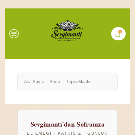
0
Ana Sayfa
Shop
Tepsi Mantısı
Sevgimantı'dan Sofranıza
EL EMEĞI · KATKISIZ · GÜNLÜK