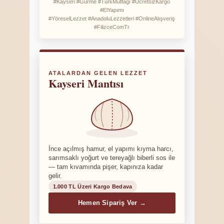
#Kayseri #Gurme #TürkMutfağı #ÜcretsizKargo
#ElYapımı
#YöreselLezzet #AnadoluLezzetleri #OnlineAlışveriş
#FilizceComTr
ATALARDAN GELEN LEZZET
Kayseri Mantısı
İnce açılmış hamur, el yapımı kıyma harcı,
sarımsaklı yoğurt ve tereyağlı biberli sos ile
— tam kıvamında pişer, kapınıza kadar
gelir.
1.000 TL Üzeri Kargo Bedava
Hemen Sipariş Ver →