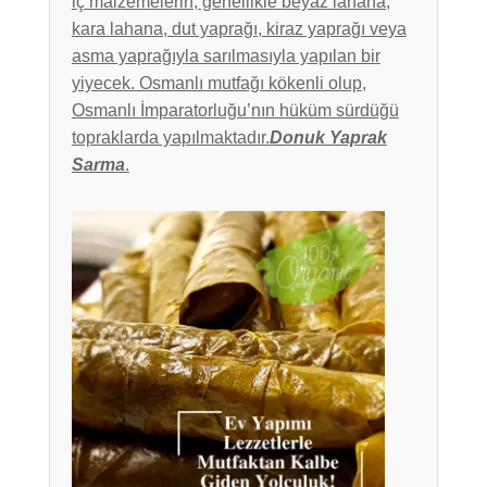
iç malzemelerin, genellikle beyaz lahana,
kara lahana, dut yaprağı, kiraz yaprağı veya
asma yaprağıyla sarılmasıyla yapılan bir
yiyecek. Osmanlı mutfağı kökenli olup,
Osmanlı İmparatorluğu’nın hüküm sürdüğü
topraklarda yapılmaktadır.
Donuk Yaprak
Sarma
.