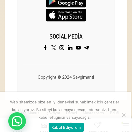
SOCIAL MEDIA
Copyright © 2024 Sevgimanti
Web sitemizde size en iyi deneyimi sunabilmek için çerezler
kullanıyoruz. Bu siteyi kullanmaya devam ederseniz, bunu
Kayseri Mantısı
çokfiyat
Dataci
Maytasparts
Edufi
kabul ettiğinizi varsayacağız.
0
Kabul Ediyorum
Sepete Ekle