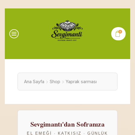
0
Ana Sayfa
Shop
Yaprak sarması
Sevgimantı'dan Sofranıza
EL EMEĞI · KATKISIZ · GÜNLÜK