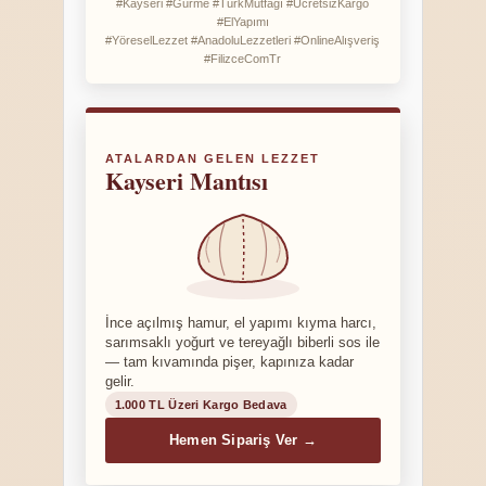
#Kayseri #Gurme #TürkMutfağı #ÜcretsizKargo
#ElYapımı
#YöreselLezzet #AnadoluLezzetleri #OnlineAlışveriş
#FilizceComTr
ATALARDAN GELEN LEZZET
Kayseri Mantısı
İnce açılmış hamur, el yapımı kıyma harcı,
sarımsaklı yoğurt ve tereyağlı biberli sos ile
— tam kıvamında pişer, kapınıza kadar
gelir.
1.000 TL Üzeri Kargo Bedava
Hemen Sipariş Ver →