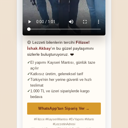
🟡 Lezzeti bilenlerin tercihi
Filizce!
İshak Akbay
'ın bu güzel paylaşımını
sizlerle buluşturuyoruz. ❤️
El yapımı Kayseri Mantısı, günlük taze
açılır
Katkısız üretim, geleneksel tarif
Türkiye'nin her yerine güvenli ve hızlı
teslimat
1.000 TL ve üzeri siparişlerde kargo
bedava
WhatsApp'tan Sipariş Ver →
#Filizce #KayseriMantısı #EvYapımı #Mantı
#LezzetinAdresi