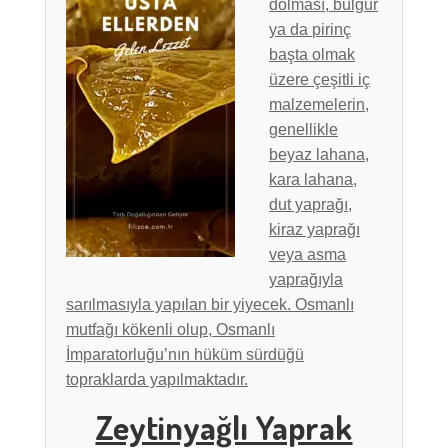
dolması, bulgur
ya da pirinç
başta olmak
üzere çeşitli iç
malzemelerin,
genellikle
beyaz lahana,
kara lahana,
dut yaprağı,
kiraz yaprağı
veya asma
yaprağıyla
sarılmasıyla yapılan bir yiyecek. Osmanlı
mutfağı kökenli olup, Osmanlı
İmparatorluğu’nın hüküm sürdüğü
topraklarda yapılmaktadır.
Zeytinyağlı Yaprak