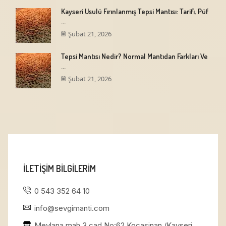
Kayseri Usulü Fırınlanmış Tepsi Mantısı: Tarifi, Püf
...
Şubat 21, 2026
Tepsi Mantısı Nedir? Normal Mantıdan Farkları Ve
...
Şubat 21, 2026
ILETIŞIM BILGILERIM
0 543 352 64 10
info@sevgimanti.com
Mevlana mah 3.cad No:62 Kocasinan /Kayseri