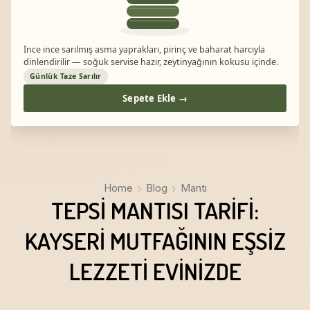
İnce ince sarılmış asma yaprakları, pirinç ve baharat harcıyla
dinlendirilir — soğuk servise hazır, zeytinyağının kokusu içinde.
Günlük Taze Sarılır
Sepete Ekle →
Home
Blog
Mantı
TEPSI MANTISI TARIFI:
KAYSERI MUTFAĞININ EŞSIZ
LEZZETI EVINIZDE