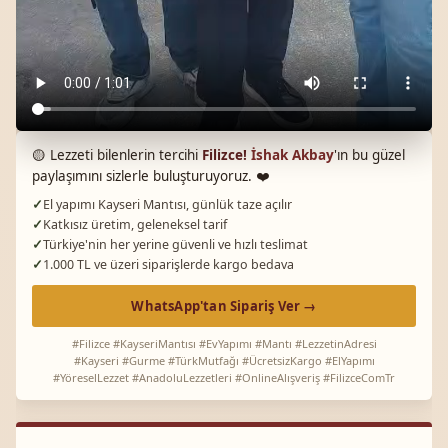
🟡 Lezzeti bilenlerin tercihi
Filizce!
İshak Akbay
'ın bu güzel
paylaşımını sizlerle buluşturuyoruz. ❤️
El yapımı Kayseri Mantısı, günlük taze açılır
Katkısız üretim, geleneksel tarif
Türkiye'nin her yerine güvenli ve hızlı teslimat
1.000 TL ve üzeri siparişlerde kargo bedava
WhatsApp'tan Sipariş Ver →
#Filizce #KayseriMantısı #EvYapımı #Mantı #LezzetinAdresi
#Kayseri #Gurme #TürkMutfağı #ÜcretsizKargo #ElYapımı
#YöreselLezzet #AnadoluLezzetleri #OnlineAlışveriş #FilizceComTr