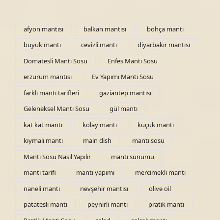
afyon mantısı
balkan mantısı
bohça mantı
büyük mantı
cevizli mantı
diyarbakır mantısı
Domatesli Mantı Sosu
Enfes Mantı Sosu
erzurum mantısı
Ev Yapımı Mantı Sosu
farklı mantı tarifleri
gaziantep mantısı
Geleneksel Mantı Sosu
gül mantı
kat kat mantı
kolay mantı
küçük mantı
kıymalı mantı
main dish
mantı sosu
Mantı Sosu Nasıl Yapılır
mantı sunumu
mantı tarifi
mantı yapımı
mercimekli mantı
naneli mantı
nevşehir mantısı
olive oil
patatesli mantı
peynirli mantı
pratik mantı