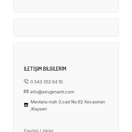
ILETIŞIM BILGILERIM
0 543 352 64 10
info@sevgimanti.com
Mevlana mah 3.cad No:62 Kocasinan
/Kayseri
Faydalı Linkler