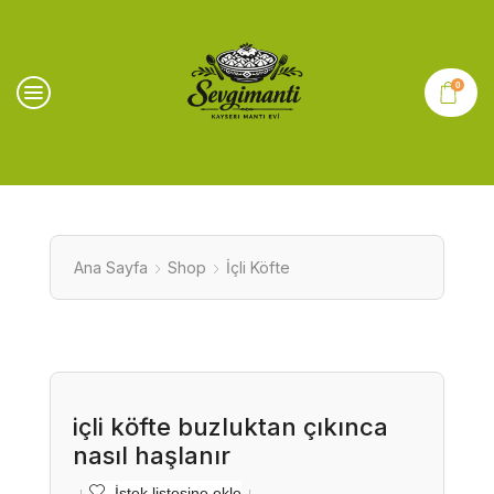
0
Ana Sayfa
Shop
İçli Köfte
içli köfte buzluktan çıkınca
nasıl haşlanır
İstek listesine ekle