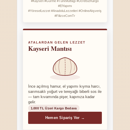
#Kayseri #Gurme #TürkMutfağı #ÜcretsizKargo
#ElYapımı
#YöreselLezzet #AnadoluLezzetleri #OnlineAlışveriş
#FilizceComTr
ATALARDAN GELEN LEZZET
Kayseri Mantısı
İnce açılmış hamur, el yapımı kıyma harcı,
sarımsaklı yoğurt ve tereyağlı biberli sos ile
— tam kıvamında pişer, kapınıza kadar
gelir.
1.000 TL Üzeri Kargo Bedava
Hemen Sipariş Ver →