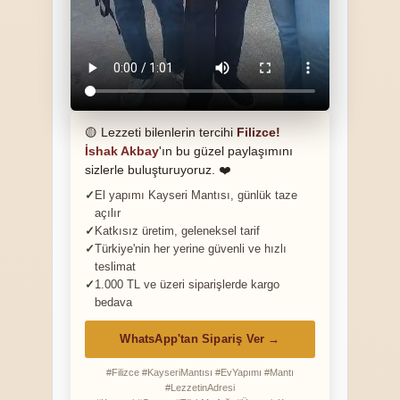
🟡 Lezzeti bilenlerin tercihi
Filizce!
İshak Akbay
'ın bu güzel paylaşımını
sizlerle buluşturuyoruz. ❤️
El yapımı Kayseri Mantısı, günlük taze
açılır
Katkısız üretim, geleneksel tarif
Türkiye'nin her yerine güvenli ve hızlı
teslimat
1.000 TL ve üzeri siparişlerde kargo
bedava
WhatsApp'tan Sipariş Ver →
#Filizce #KayseriMantısı #EvYapımı #Mantı
#LezzetinAdresi