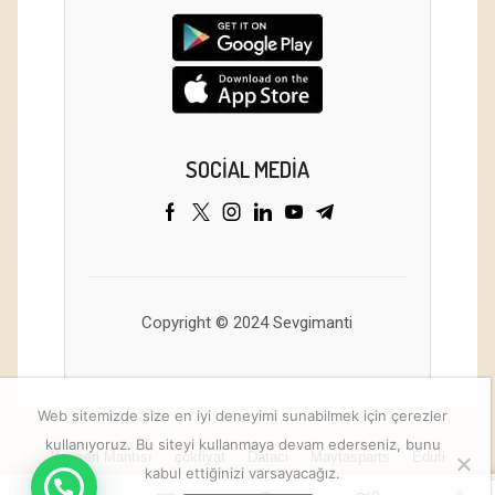
SOCIAL MEDIA
Copyright © 2024 Sevgimanti
Web sitemizde size en iyi deneyimi sunabilmek için çerezler
kullanıyoruz. Bu siteyi kullanmaya devam ederseniz, bunu
Kayseri Mantısı
çokfiyat
Dataci
Maytasparts
Edufi
kabul ettiğinizi varsayacağız.
0