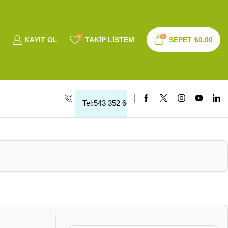
0
0
KAYIT OL
TAKIP LISTEM
SEPET
₺
0,00
Tel:543 352 64 10