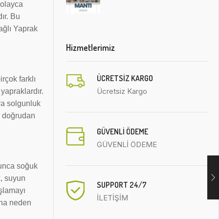
kolayca
ır. Bu
ağlı Yaprak
Hizmetlerimiz
ÜCRETSIZ KARGO
rçok farklı
Ücretsiz Kargo
 yapraklardır.
ya solgunluk
cu doğrudan
GÜVENLİ ÖDEME
GÜVENLİ ÖDEME
yunca soğuk
k, suyun
SUPPORT 24/7
aşlamayı
İLETİŞİM
sına neden