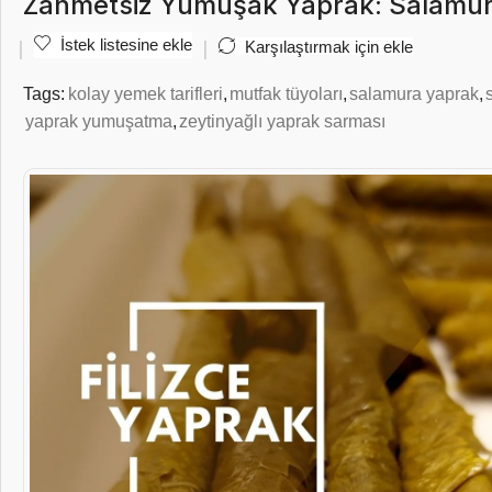
Zahmetsiz Yumuşak Yaprak: Salamura
İstek listesine ekle
Karşılaştırmak için ekle
Tags:
kolay yemek tarifleri
,
mutfak tüyoları
,
salamura yaprak
,
yaprak yumuşatma
,
zeytinyağlı yaprak sarması