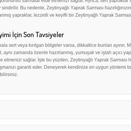
k görünümlü sarmalar elde etmenizi sağlar. Ayrıca, sert yapraklar 
indirilir. Bu nedenle, Zeytinyağlı Yaprak Sarması hazırlığınızın
mış yapraklar, lezzetli ve keyifli bir Zeytinyağlı Yaprak Sarmas
mi İçin Son Tavsiyeler
ala sert veya kırılgan bölgeler varsa, dikkatlice bunları ayırın.
il, aynı zamanda özenle hazırlanmış, yumuşak ve iştah açıcı yap
e etmenizi sağlar. İşte bu yüzden, Zeytinyağlı Yaprak Sarması h
aşmanızı garanti eder. Deneyerek kendinize en uygun yöntemi bul
lirsiniz.