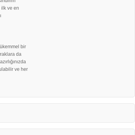
sindirim
 ilk ve en
ı
 Mükemmel bir
raklara da
azırlığınızda
abilir ve her