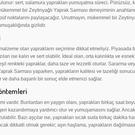
lunur: sert, salamura yaprakları yumuşatma süreci. Pürüzsüz, 
 mükemmel bir Zeytinyağlı Yaprak Sarması deneyiminin anahtarıd
püf noktalarını paylaşacağız. Unutmayın, mükemmel bir Zeytiny
muşaklığında gizlidir.
i
 malzeme olan yaprakların seçimine dikkat etmeliyiz. Piyasada bi
rı ise kalın ve sert olabilir. İdeal olan, orta kalınlıkta ve esnek
şil renkteki yapraklar, daha taze ve lezzetli olurlar. Sararma ve
ı Yaprak Sarması yaparken, yaprakların kalitesi ve tazeliği sonu
r ve daha başarılı bir sonuç elde etmenizi sağlar.
öntemleri
emi vardır. Bunlardan en yaygın olanı, yaprakları birkaç saat bo
i geri kazandırmaya yardımcı olur ve yumuşamasını sağlar. Anca
ulabilir. Bazı aşçılar ise, yaprakları sıcak suda birkaç dakika h
ncak dikkatli olmak gerekir; aşırı haşlama, yaprakların dağılma