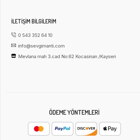
ILETIŞIM BILGILERIM
0 543 352 64 10
info@sevgimanti.com
Mevlana mah 3.cad No:62 Kocasinan /Kayseri
ÖDEME YÖNTEMLERI