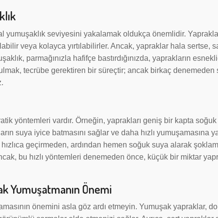
klık
l yumuşaklık seviyesini yakalamak oldukça önemlidir. Yaprakla
ilir veya kolayca yırtılabilirler. Ancak, yapraklar hala sertse, s
aklık, parmağınızla hafifçe bastırdığınızda, yaprakların esnekli
ulmak, tecrübe gerektiren bir süreçtir; ancak birkaç denemeden 
z.
atik yöntemleri vardır. Örneğin, yaprakları geniş bir kapta soğu
rakların suya iyice batmasını sağlar ve daha hızlı yumuşamasına ya
en hızlıca geçirmeden, ardından hemen soğuk suya alarak şokla
 Ancak, bu hızlı yöntemleri denemeden önce, küçük bir miktar ya
prak Yumuşatmanın Önemi
masının önemini asla göz ardı etmeyin. Yumuşak yapraklar, do