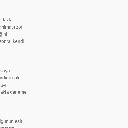
r fazla
arılması zor
ğini
sonra, kendi
k suya
rdımcı olur.
mayı
prakla deneme
lgunun eşit