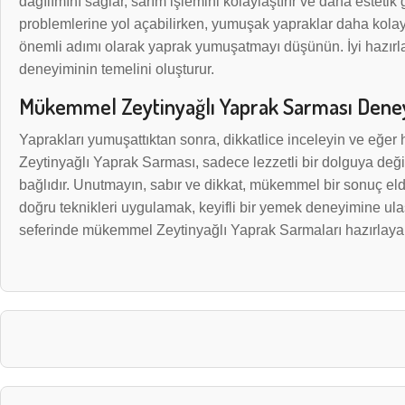
dağılımını sağlar, sarım işlemini kolaylaştırır ve daha esteti
problemlerine yol açabilirken, yumuşak yapraklar daha kolay s
önemli adımı olarak yaprak yumuşatmayı düşünün. İyi hazırlan
deneyiminin temelini oluşturur.
Mükemmel Zeytinyağlı Yaprak Sarması Deneyi
Yaprakları yumuşattıktan sonra, dikkatlice inceleyin ve eğer h
Zeytinyağlı Yaprak Sarması, sadece lezzetli bir dolguya değ
bağlıdır. Unutmayın, sabır ve dikkat, mükemmel bir sonuç eld
doğru teknikleri uygulamak, keyifli bir yemek deneyimine ul
seferinde mükemmel Zeytinyağlı Yaprak Sarmaları hazırlayabi