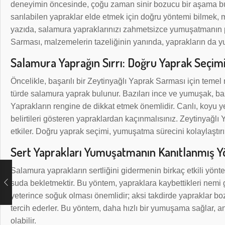
deneyimin öncesinde, çoğu zaman sinir bozucu bir aşama bu
sarılabilen yapraklar elde etmek için doğru yöntemi bilmek,
yazıda, salamura yapraklarınızı zahmetsizce yumuşatmanın 
Sarması, malzemelerin tazeliğinin yanında, yaprakların da yu
Salamura Yaprağın Sırrı: Doğru Yaprak Seçim
Öncelikle, başarılı bir Zeytinyağlı Yaprak Sarması için temel
türde salamura yaprak bulunur. Bazıları ince ve yumuşak, bazıla
Yaprakların rengine de dikkat etmek önemlidir. Canlı, koyu ye
belirtileri gösteren yapraklardan kaçınmalısınız. Zeytinyağl
etkiler. Doğru yaprak seçimi, yumuşatma sürecini kolaylaştırı
Sert Yaprakları Yumuşatmanın Kanıtlanmış Y
Salamura yaprakların sertliğini gidermenin birkaç etkili yönt
suda bekletmektir. Bu yöntem, yapraklara kaybettikleri nem
yeterince soğuk olması önemlidir; aksi takdirde yapraklar boz
tercih ederler. Bu yöntem, daha hızlı bir yumuşama sağlar, a
olabilir.