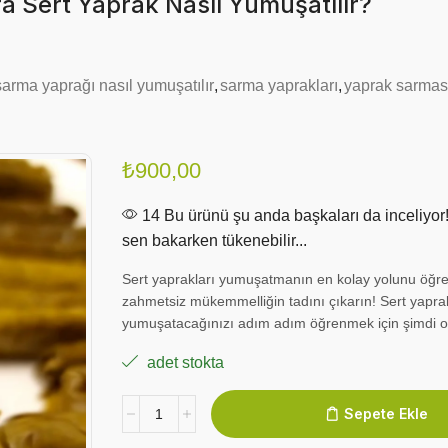
 Sert Yaprak Nasıl Yumuşatılır?
sarma yaprağı nasıl yumuşatılır
,
sarma yaprakları
,
yaprak sarması 
₺
900,00
14 Bu ürünü şu anda başkaları da inceliyor
sen bakarken tükenebilir...
Sert yaprakları yumuşatmanın en kolay yolunu öğre
zahmetsiz mükemmelliğin tadını çıkarın! Sert yaprak
yumuşatacağınızı adım adım öğrenmek için şimdi 
adet stokta
Sepete Ekle