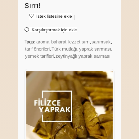
Sırrı!
İstek listesine ekle
Karşılaştırmak için ekle
Tags:
aroma
,
baharat
,
lezzet sırrı
,
sarımsak
,
tarif önerileri
,
Türk mutfağı
,
yaprak sarması
,
yemek tarifleri
,
zeytinyağlı yaprak sarması