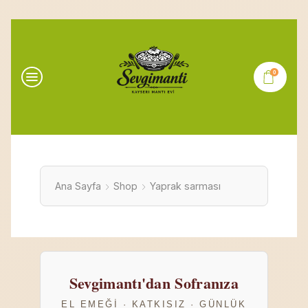
0
Ana Sayfa
Shop
Yaprak sarması
Sevgimantı'dan Sofranıza
EL EMEĞI · KATKISIZ · GÜNLÜK