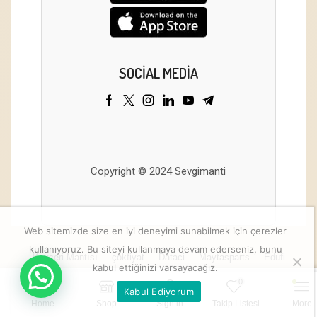
SOCIAL MEDIA
Copyright © 2024 Sevgimanti
Web sitemizde size en iyi deneyimi sunabilmek için çerezler
kullanıyoruz. Bu siteyi kullanmaya devam ederseniz, bunu
Kayseri Mantısı
çokfiyat
Dataci
Maytasparts
Edufi
kabul ettiğinizi varsayacağız.
0
Kabul Ediyorum
Sepete Ekle
Home
Shop
Sign in
Takip Listesi
More