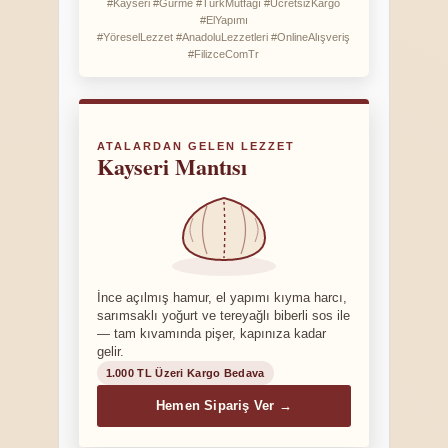
#Kayseri #Gurme #TürkMutfağı #ÜcretsizKargo
#ElYapımı
#YöreselLezzet #AnadoluLezzetleri #OnlineAlışveriş
#FilizceComTr
ATALARDAN GELEN LEZZET
Kayseri Mantısı
İnce açılmış hamur, el yapımı kıyma harcı,
sarımsaklı yoğurt ve tereyağlı biberli sos ile
— tam kıvamında pişer, kapınıza kadar
gelir.
1.000 TL Üzeri Kargo Bedava
Hemen Sipariş Ver →