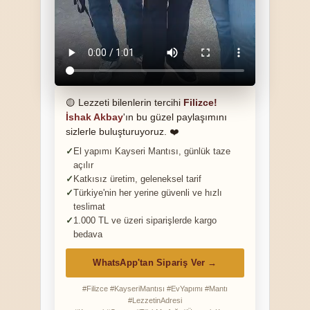
🟡 Lezzeti bilenlerin tercihi
Filizce!
İshak Akbay
'ın bu güzel paylaşımını
sizlerle buluşturuyoruz. ❤️
El yapımı Kayseri Mantısı, günlük taze
açılır
Katkısız üretim, geleneksel tarif
Türkiye'nin her yerine güvenli ve hızlı
teslimat
1.000 TL ve üzeri siparişlerde kargo
bedava
WhatsApp'tan Sipariş Ver →
#Filizce #KayseriMantısı #EvYapımı #Mantı
#LezzetinAdresi